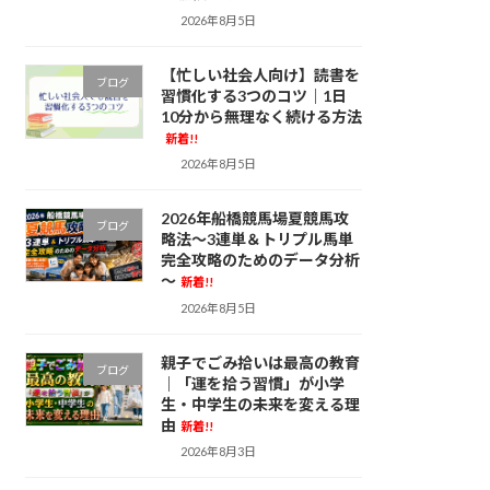
2026年8月5日
【忙しい社会人向け】読書を
ブログ
習慣化する3つのコツ｜1日
10分から無理なく続ける方法
新着!!
2026年8月5日
2026年船橋競馬場夏競馬攻
ブログ
略法～3連単＆トリプル馬単
完全攻略のためのデータ分析
～
新着!!
2026年8月5日
親子でごみ拾いは最高の教育
ブログ
｜「運を拾う習慣」が小学
生・中学生の未来を変える理
由
新着!!
2026年8月3日