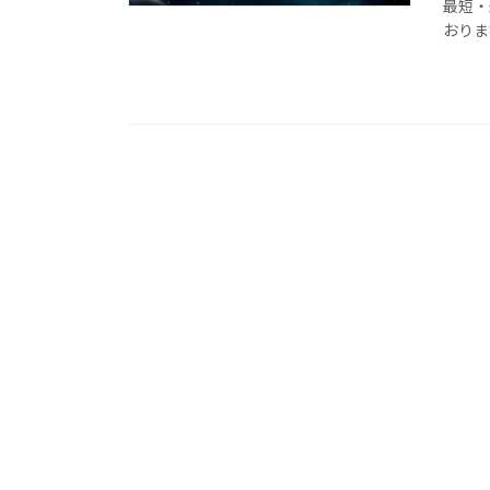
最短・
おりま