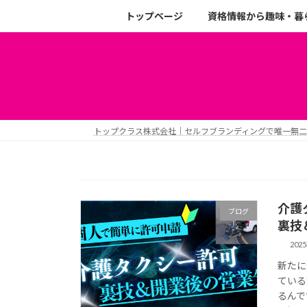
トップページ
資格情報から趣味・暮
トップクラス株式会社｜セルフブランディングで唯一無
介護
ブログ
裏技
202
新たに
ている
るんで