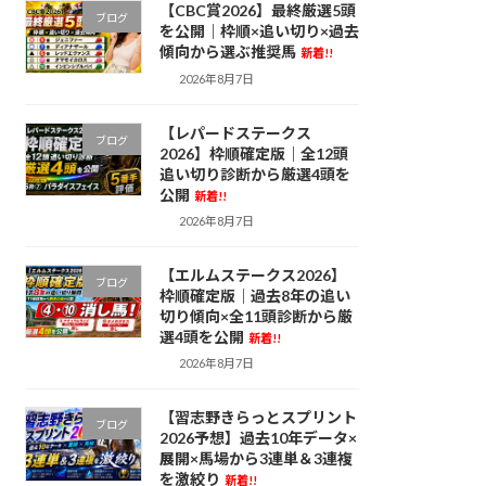
【CBC賞2026】最終厳選5頭
ブログ
を公開｜枠順×追い切り×過去
傾向から選ぶ推奨馬
新着!!
2026年8月7日
【レパードステークス
ブログ
2026】枠順確定版｜全12頭
追い切り診断から厳選4頭を
公開
新着!!
2026年8月7日
【エルムステークス2026】
ブログ
枠順確定版｜過去8年の追い
切り傾向×全11頭診断から厳
選4頭を公開
新着!!
2026年8月7日
【習志野きらっとスプリント
ブログ
2026予想】過去10年データ×
展開×馬場から3連単＆3連複
を激絞り
新着!!