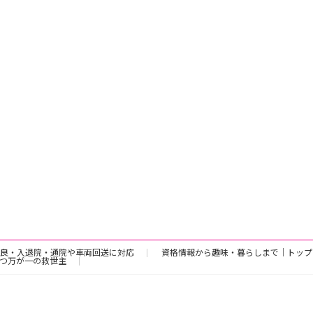
良・入退院・通院や車両回送に対応
資格情報から趣味・暮らしまで｜トップ
つ万が一の救世主