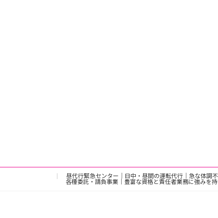
昼代行緊急センター｜日中・昼間の運転代行｜急な体調不
各種委託・請負事業｜豊富な資格と責任者業務に強みを持