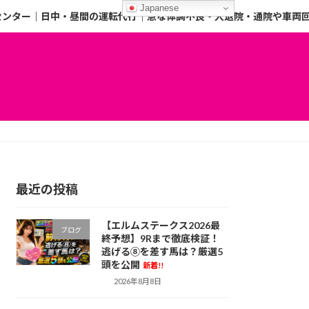
Japanese
センター｜日中・昼間の運転代行｜急な体調不良・入退院・通院や車両
最近の投稿
【エルムステークス2026最
ブログ
終予想】9Rまで徹底検証！
逃げる⑧を差す馬は？厳選5
頭を公開
新着!!
2026年8月8日