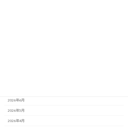
データ分析｜馬場傾向×想定ペース×荒れ
要素
新着!!
2026年8月3日
カテゴリー
ニュース
ブログ
アーカイブ
2026年8月
2026年7月
2026年6月
2026年5月
2026年4月