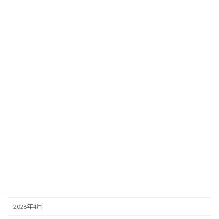
ジ】当日馬場×天気×風を完全反映！超厳
選5頭
新着!!
2026年8月2日
カテゴリー
ニュース
ブログ
アーカイブ
2026年8月
2026年7月
2026年6月
2026年5月
2026年4月