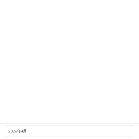
ジ】当日馬場×天気×風を完全反映！超厳
選5頭
新着!!
2026年8月2日
カテゴリー
ニュース
ブログ
アーカイブ
2026年8月
2026年7月
2026年6月
2026年5月
2026年4月