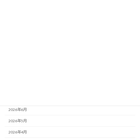
データ分析｜馬場傾向×想定ペース×荒れ
要素
新着!!
2026年8月3日
カテゴリー
ニュース
ブログ
アーカイブ
2026年8月
2026年7月
2026年6月
2026年5月
2026年4月