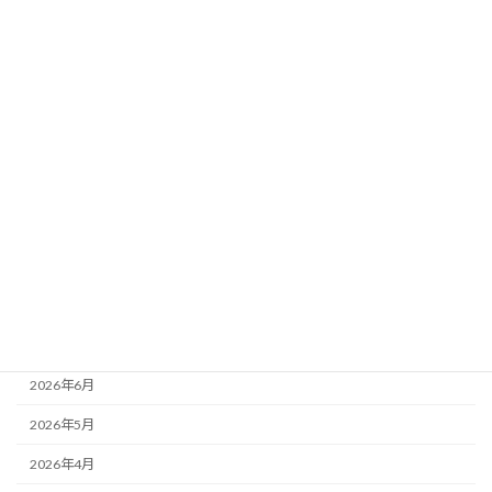
想】当日馬場×天気×風を完全反映！超厳
選5頭最終ジャッジ
新着!!
2026年8月2日
カテゴリー
ニュース
ブログ
アーカイブ
2026年8月
2026年7月
2026年6月
2026年5月
2026年4月