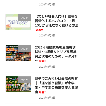
2026年8月5日
【忙しい社会人向け】読書を
ブログ
習慣化する3つのコツ｜1日
10分から無理なく続ける方法
新着!!
2026年8月5日
2026年船橋競馬場夏競馬攻
ブログ
略法～3連単＆トリプル馬単
完全攻略のためのデータ分析
～
新着!!
2026年8月5日
親子でごみ拾いは最高の教育
ブログ
｜「運を拾う習慣」が小学
生・中学生の未来を変える理
由
新着!!
2026年8月3日