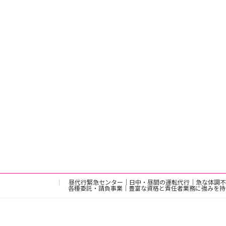
昼代行緊急センター｜日中・昼間の運転代行｜急な体調不
各種委託・請負事業｜豊富な資格と責任者業務に強みを持