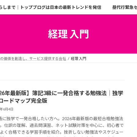
らしまで｜トップブログは日本の最新トレンドを発信
昼代行緊急
経理 入門
二の価値を創造し、サービス提供する会社
経理 入門
026年最新版】簿記3級に一発合格する勉強法｜独学
ロードマップ完全版
6年6月4日
級に独学で一発合格したい方へ。2026年最新版の最短合格勉強法
。仕訳の理解、過去問演習、ネット試験対策を中心に、初心者で
よく合格できる学習手順を紹介。挫折しない勉強法やスケジュー