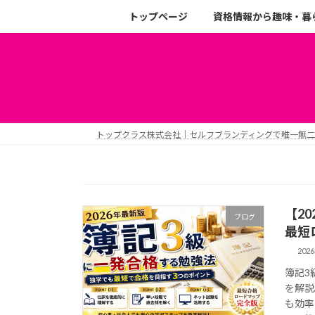
トップページ
資格情報から趣味・暮
トップクラス株式会社｜セルフブランディングで唯一無
【2
ブログ
最短
202
簿記3
を解説
も効率