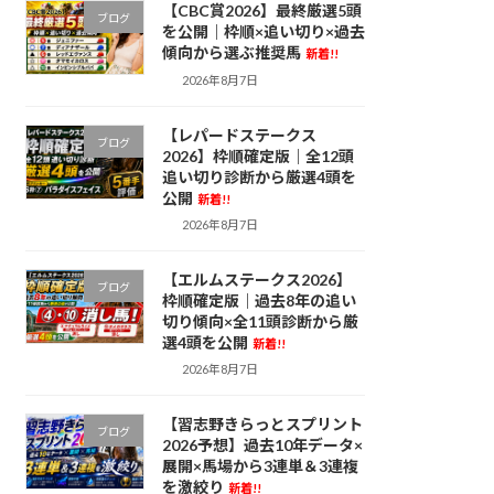
【CBC賞2026】最終厳選5頭
ブログ
を公開｜枠順×追い切り×過去
傾向から選ぶ推奨馬
新着!!
2026年8月7日
【レパードステークス
ブログ
2026】枠順確定版｜全12頭
追い切り診断から厳選4頭を
公開
新着!!
2026年8月7日
【エルムステークス2026】
ブログ
枠順確定版｜過去8年の追い
切り傾向×全11頭診断から厳
選4頭を公開
新着!!
2026年8月7日
【習志野きらっとスプリント
ブログ
2026予想】過去10年データ×
展開×馬場から3連単＆3連複
を激絞り
新着!!