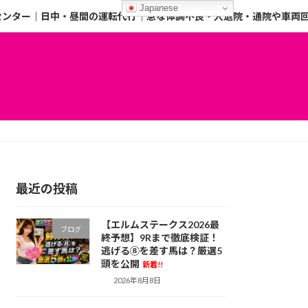
Japanese
センター｜日中・昼間の運転代行｜急な体調不良・入退院・通院や車両
最近の投稿
【エルムステークス2026最
ブログ
終予想】9Rまで徹底検証！
逃げる⑧を差す馬は？厳選5
頭を公開
新着!!
2026年8月8日