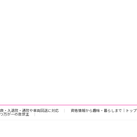
良・入退院・通院や車両回送に対応
資格情報から趣味・暮らしまで｜トップ
つ万が一の救世主