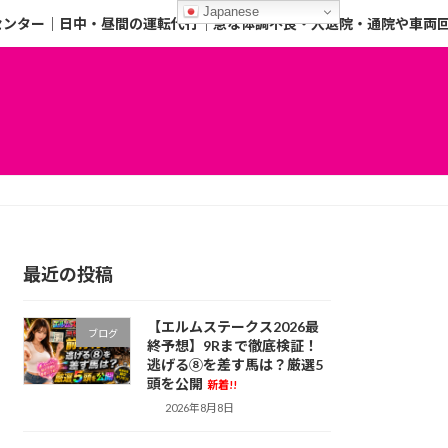
Japanese
センター｜日中・昼間の運転代行｜急な体調不良・入退院・通院や車両
最近の投稿
【エルムステークス2026最
ブログ
終予想】9Rまで徹底検証！
逃げる⑧を差す馬は？厳選5
頭を公開
新着!!
2026年8月8日