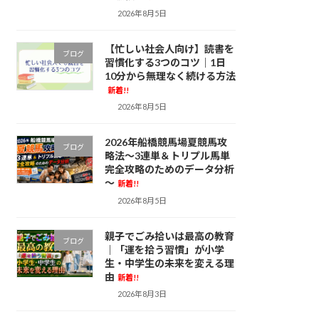
2026年8月5日
【忙しい社会人向け】読書を
ブログ
習慣化する3つのコツ｜1日
10分から無理なく続ける方法
新着!!
2026年8月5日
2026年船橋競馬場夏競馬攻
ブログ
略法～3連単＆トリプル馬単
完全攻略のためのデータ分析
～
新着!!
2026年8月5日
親子でごみ拾いは最高の教育
ブログ
｜「運を拾う習慣」が小学
生・中学生の未来を変える理
由
新着!!
2026年8月3日