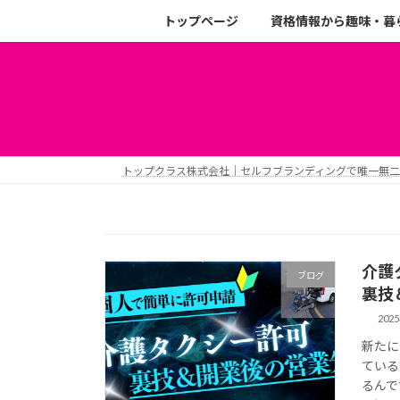
トップページ
資格情報から趣味・暮
トップクラス株式会社｜セルフブランディングで唯一無
介護
ブログ
裏技
202
新たに
ている
るんで