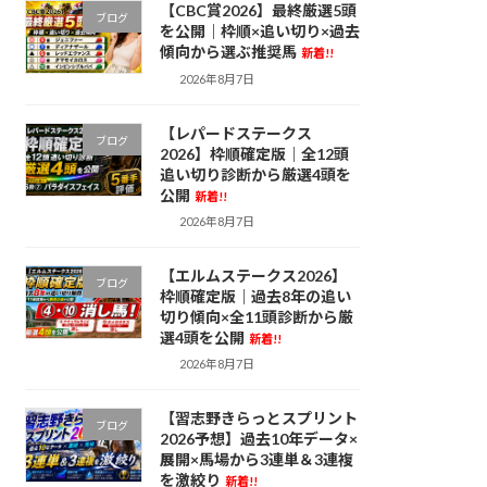
【CBC賞2026】最終厳選5頭
ブログ
を公開｜枠順×追い切り×過去
傾向から選ぶ推奨馬
新着!!
2026年8月7日
【レパードステークス
ブログ
2026】枠順確定版｜全12頭
追い切り診断から厳選4頭を
公開
新着!!
2026年8月7日
【エルムステークス2026】
ブログ
枠順確定版｜過去8年の追い
切り傾向×全11頭診断から厳
選4頭を公開
新着!!
2026年8月7日
【習志野きらっとスプリント
ブログ
2026予想】過去10年データ×
展開×馬場から3連単＆3連複
を激絞り
新着!!