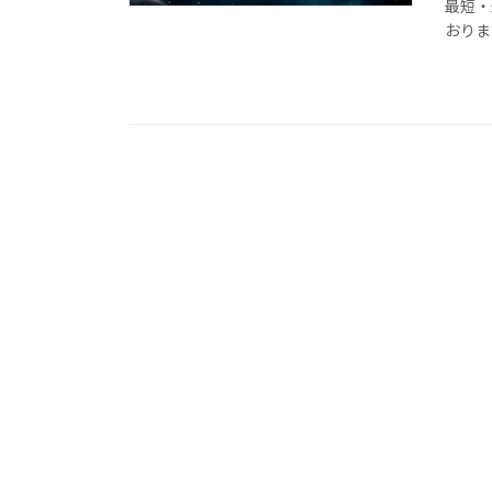
最短・
おりま