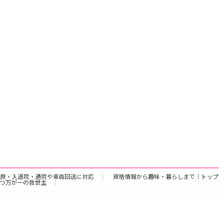
良・入退院・通院や車両回送に対応
資格情報から趣味・暮らしまで｜トップ
つ万が一の救世主