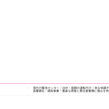
昼代行緊急センター｜日中・昼間の運転代行｜急な体調不
各種委託・請負事業｜豊富な資格と責任者業務に強みを持