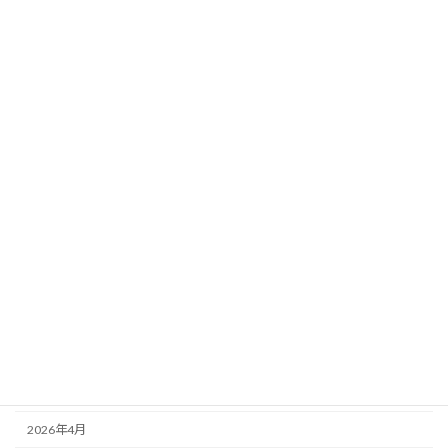
データ分析｜馬場傾向×想定ペース×荒れ
要素
新着!!
2026年8月3日
カテゴリー
ニュース
ブログ
アーカイブ
2026年8月
2026年7月
2026年6月
2026年5月
2026年4月