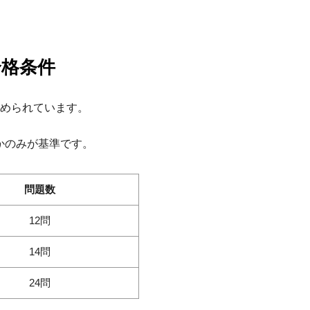
合格条件
定められています。
かのみが基準です。
問題数
12問
14問
24問