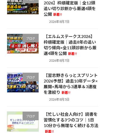
2026】枠順確定版｜全12頭
追い切り診断から厳選4頭を
公開
新着!!
2026年8月7日
【エルムステークス2026】
ブログ
枠順確定版｜過去8年の追い
切り傾向×全11頭診断から厳
選4頭を公開
新着!!
2026年8月7日
【習志野きらっとスプリント
ブログ
2026予想】過去10年データ×
展開×馬場から3連単＆3連複
を激絞り
新着!!
2026年8月5日
【忙しい社会人向け】読書を
ブログ
習慣化する3つのコツ｜1日
10分から無理なく続ける方法
新着!!