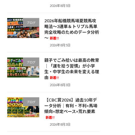
2026年8月5日
2026年船橋競馬場夏競馬攻
ブログ
略法～3連単＆トリプル馬単
完全攻略のためのデータ分析
～
新着!!
2026年8月5日
親子でごみ拾いは最高の教育
ブログ
｜「運を拾う習慣」が小学
生・中学生の未来を変える理
由
新着!!
2026年8月3日
【CBC賞2026】過去10年デ
ブログ
ータ分析｜有利・不利×馬場
傾向×想定ペース×荒れ要素
新着!!
2026年8月3日