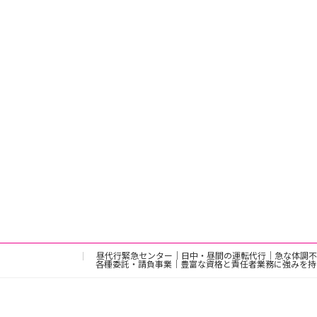
昼代行緊急センター｜日中・昼間の運転代行｜急な体調不
各種委託・請負事業｜豊富な資格と責任者業務に強みを持