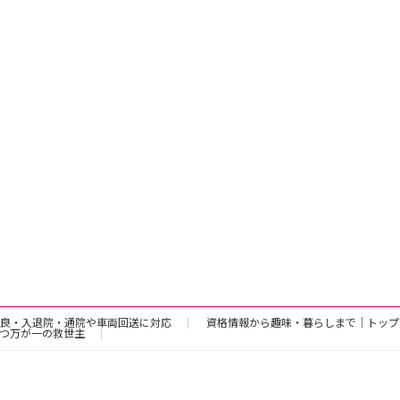
良・入退院・通院や車両回送に対応
資格情報から趣味・暮らしまで｜トップ
つ万が一の救世主