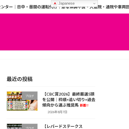
Japanese
センター｜日中・昼間の運転代行｜急な体調不良・入退院・通院や車両
最近の投稿
【CBC賞2026】最終厳選5頭
ブログ
を公開｜枠順×追い切り×過去
傾向から選ぶ推奨馬
新着!!
2026年8月7日
【レパードステークス
ブログ