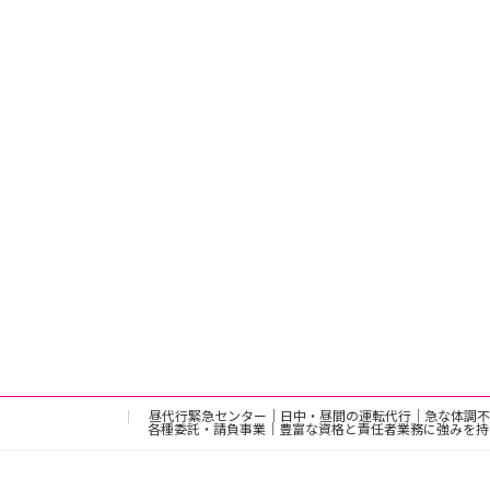
昼代行緊急センター｜日中・昼間の運転代行｜急な体調不
各種委託・請負事業｜豊富な資格と責任者業務に強みを持