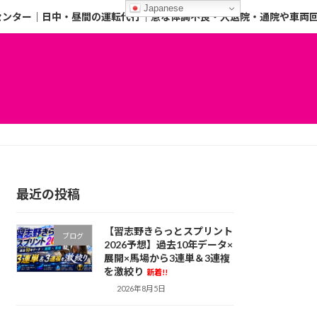
Japanese
センター｜日中・昼間の運転代行｜急な体調不良・入退院・通院や車両
最近の投稿
【習志野きらっとスプリント
ブログ
2026予想】過去10年データ×
展開×馬場から3連単＆3連複
を激絞り
新着!!
2026年8月5日