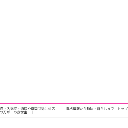
良・入退院・通院や車両回送に対応
資格情報から趣味・暮らしまで｜トップ
つ万が一の救世主