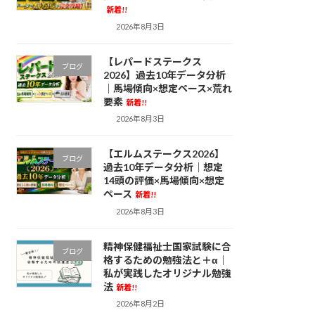
新着!!
2026年8月3日
【レパードステークス
ブログ
2026】過去10年データ分析
｜馬場傾向×想定ペース×荒れ
要素
新着!!
2026年8月3日
【エルムステークス2026】
ブログ
過去10年データ分析｜想定
14頭の評価×馬場傾向×想定
ペース
新着!!
2026年8月3日
精神保健福祉士国家試験に合
ブログ
格するための勉強法と＋α｜
私が実践したオリジナル勉強
法
新着!!
2026年8月2日