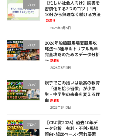
【忙しい社会人向け】読書を
ブログ
習慣化する3つのコツ｜1日
10分から無理なく続ける方法
新着!!
2026年8月5日
2026年船橋競馬場夏競馬攻
ブログ
略法～3連単＆トリプル馬単
完全攻略のためのデータ分析
～
新着!!
2026年8月5日
親子でごみ拾いは最高の教育
ブログ
｜「運を拾う習慣」が小学
生・中学生の未来を変える理
由
新着!!
2026年8月3日
【CBC賞2026】過去10年デ
ブログ
ータ分析｜有利・不利×馬場
傾向×想定ペース×荒れ要素