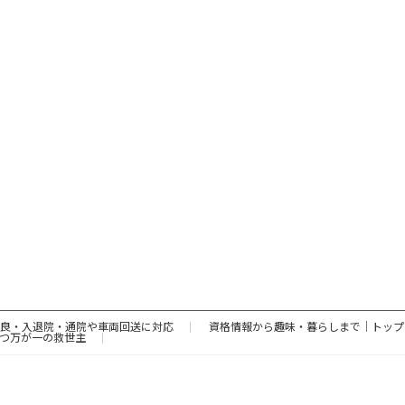
良・入退院・通院や車両回送に対応
資格情報から趣味・暮らしまで｜トップ
つ万が一の救世主