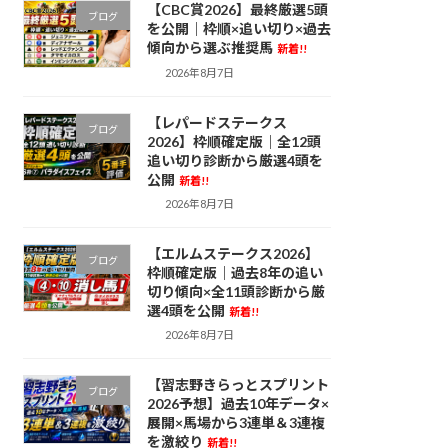
【CBC賞2026】最終厳選5頭
ブログ
を公開｜枠順×追い切り×過去
傾向から選ぶ推奨馬
新着!!
2026年8月7日
【レパードステークス
ブログ
2026】枠順確定版｜全12頭
追い切り診断から厳選4頭を
公開
新着!!
2026年8月7日
【エルムステークス2026】
ブログ
枠順確定版｜過去8年の追い
切り傾向×全11頭診断から厳
選4頭を公開
新着!!
2026年8月7日
【習志野きらっとスプリント
ブログ
2026予想】過去10年データ×
展開×馬場から3連単＆3連複
を激絞り
新着!!