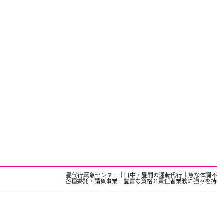
昼代行緊急センター｜日中・昼間の運転代行｜急な体調不
各種委託・請負事業｜豊富な資格と責任者業務に強みを持