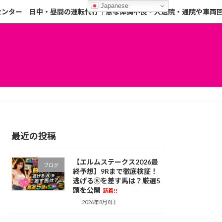
Japanese
センター｜日中・昼間の運転代行｜急な体調不良・入退院・通院や車両
最近の投稿
【エルムステークス2026最
ブログ
終予想】9Rまで徹底検証！
逃げる⑧を差す馬は？厳選5
頭を公開
新着!!
2026年8月8日