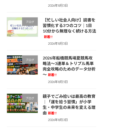
2026年8月5日
【忙しい社会人向け】読書を
ブログ
習慣化する3つのコツ｜1日
10分から無理なく続ける方法
新着!!
2026年8月5日
2026年船橋競馬場夏競馬攻
ブログ
略法～3連単＆トリプル馬単
完全攻略のためのデータ分析
～
新着!!
2026年8月5日
親子でごみ拾いは最高の教育
ブログ
｜「運を拾う習慣」が小学
生・中学生の未来を変える理
由
新着!!
2026年8月3日