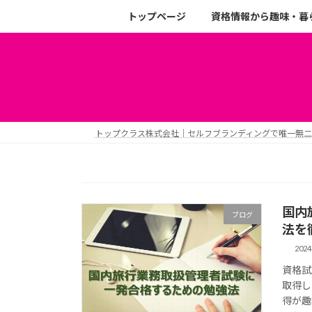
トップページ
資格情報から趣味・暮
トップクラス株式会社｜セルフブランディングで唯一無
国内
ブログ
法を
202
資格試
取得し
得が趣