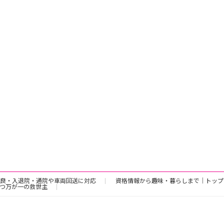
良・入退院・通院や車両回送に対応
資格情報から趣味・暮らしまで｜トップ
つ万が一の救世主