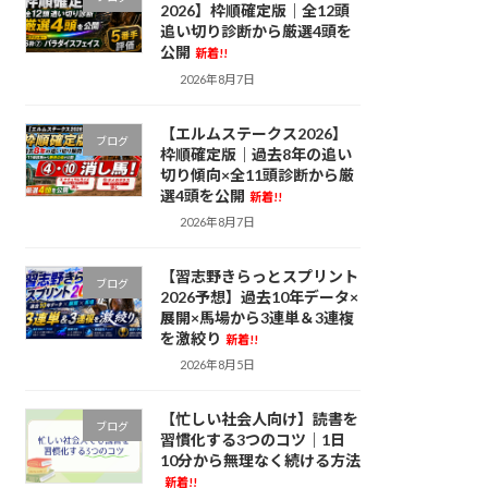
2026】枠順確定版｜全12頭
追い切り診断から厳選4頭を
公開
新着!!
2026年8月7日
【エルムステークス2026】
ブログ
枠順確定版｜過去8年の追い
切り傾向×全11頭診断から厳
選4頭を公開
新着!!
2026年8月7日
【習志野きらっとスプリント
ブログ
2026予想】過去10年データ×
展開×馬場から3連単＆3連複
を激絞り
新着!!
2026年8月5日
【忙しい社会人向け】読書を
ブログ
習慣化する3つのコツ｜1日
10分から無理なく続ける方法
新着!!