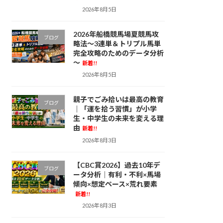
2026年8月5日
2026年船橋競馬場夏競馬攻
ブログ
略法～3連単＆トリプル馬単
完全攻略のためのデータ分析
～
新着!!
2026年8月5日
親子でごみ拾いは最高の教育
ブログ
｜「運を拾う習慣」が小学
生・中学生の未来を変える理
由
新着!!
2026年8月3日
【CBC賞2026】過去10年デ
ブログ
ータ分析｜有利・不利×馬場
傾向×想定ペース×荒れ要素
新着!!
2026年8月3日