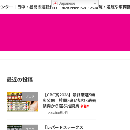
Japanese
センター｜日中・昼間の運転代行｜急な体調不良・入退院・通院や車両
最近の投稿
【CBC賞2026】最終厳選5頭
ブログ
を公開｜枠順×追い切り×過去
傾向から選ぶ推奨馬
新着!!
2026年8月7日
【レパードステークス
ブログ