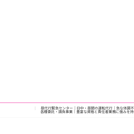
昼代行緊急センター｜日中・昼間の運転代行｜急な体調不
各種委託・請負事業｜豊富な資格と責任者業務に強みを持