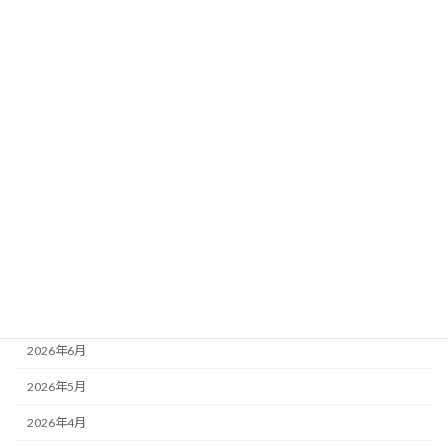
ータ分析｜想定14頭の評価×馬場傾向×想
定ペース
新着!!
2026年8月3日
カテゴリー
ニュース
ブログ
アーカイブ
2026年8月
2026年7月
2026年6月
2026年5月
2026年4月