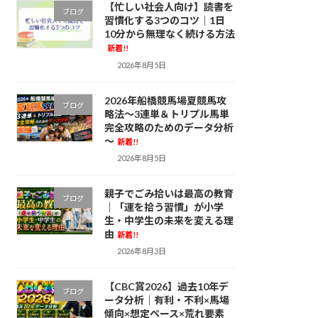
【忙しい社会人向け】読書を
ブログ
習慣化する3つのコツ｜1日
10分から無理なく続ける方法
新着!!
2026年8月5日
2026年船橋競馬場夏競馬攻
ブログ
略法～3連単＆トリプル馬単
完全攻略のためのデータ分析
～
新着!!
2026年8月5日
親子でごみ拾いは最高の教育
ブログ
｜「運を拾う習慣」が小学
生・中学生の未来を変える理
由
新着!!
2026年8月3日
【CBC賞2026】過去10年デ
ブログ
ータ分析｜有利・不利×馬場
傾向×想定ペース×荒れ要素