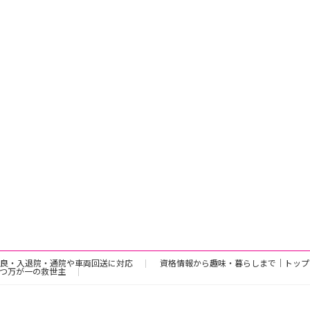
良・入退院・通院や車両回送に対応
資格情報から趣味・暮らしまで｜トップ
つ万が一の救世主