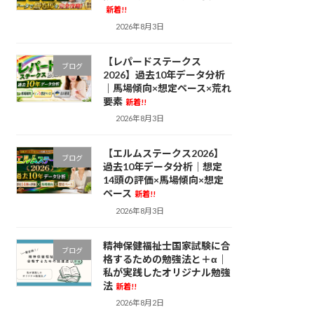
新着!!
2026年8月3日
【レパードステークス
ブログ
2026】過去10年データ分析
｜馬場傾向×想定ペース×荒れ
要素
新着!!
2026年8月3日
【エルムステークス2026】
ブログ
過去10年データ分析｜想定
14頭の評価×馬場傾向×想定
ペース
新着!!
2026年8月3日
精神保健福祉士国家試験に合
ブログ
格するための勉強法と＋α｜
私が実践したオリジナル勉強
法
新着!!
2026年8月2日