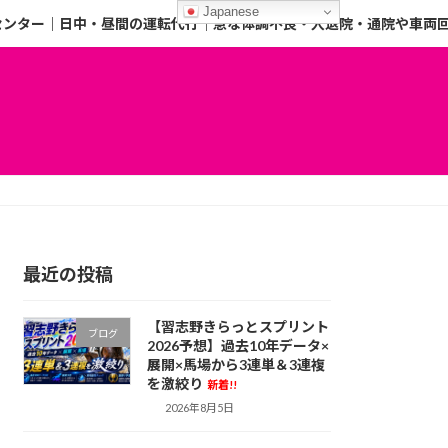
Japanese
センター｜日中・昼間の運転代行｜急な体調不良・入退院・通院や車両
最近の投稿
【習志野きらっとスプリント
ブログ
2026予想】過去10年データ×
展開×馬場から3連単＆3連複
を激絞り
新着!!
2026年8月5日