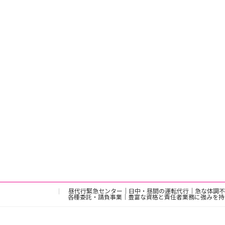
昼代行緊急センター｜日中・昼間の運転代行｜急な体調不
各種委託・請負事業｜豊富な資格と責任者業務に強みを持