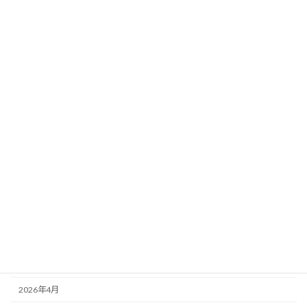
データ分析｜馬場傾向×想定ペース×荒れ
要素
新着!!
2026年8月3日
カテゴリー
ニュース
ブログ
アーカイブ
2026年8月
2026年7月
2026年6月
2026年5月
2026年4月