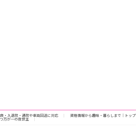
良・入退院・通院や車両回送に対応
資格情報から趣味・暮らしまで｜トップ
つ万が一の救世主