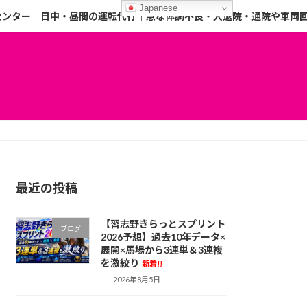
Japanese
センター｜日中・昼間の運転代行｜急な体調不良・入退院・通院や車両
最近の投稿
【習志野きらっとスプリント
ブログ
2026予想】過去10年データ×
展開×馬場から3連単＆3連複
を激絞り
新着!!
2026年8月5日