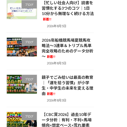
【忙しい社会人向け】読書を
ブログ
習慣化する3つのコツ｜1日
10分から無理なく続ける方法
新着!!
2026年8月5日
2026年船橋競馬場夏競馬攻
ブログ
略法～3連単＆トリプル馬単
完全攻略のためのデータ分析
～
新着!!
2026年8月5日
親子でごみ拾いは最高の教育
ブログ
｜「運を拾う習慣」が小学
生・中学生の未来を変える理
由
新着!!
2026年8月3日
【CBC賞2026】過去10年デ
ブログ
ータ分析｜有利・不利×馬場
傾向×想定ペース×荒れ要素