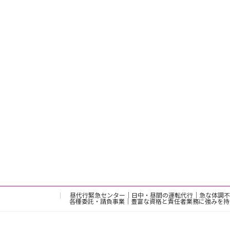
昼代行緊急センター｜日中・昼間の運転代行｜急な体調不
各種委託・請負事業｜豊富な資格と責任者業務に強みを持