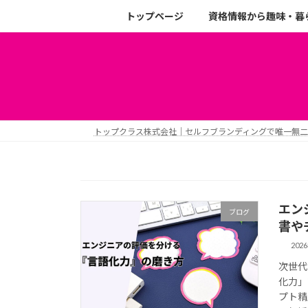
トップページ
資格情報から趣味・暮
トップクラス株式会社｜セルフブランディングで唯一無
エン
ブログ
書や
202
次世代
化力」
プト精