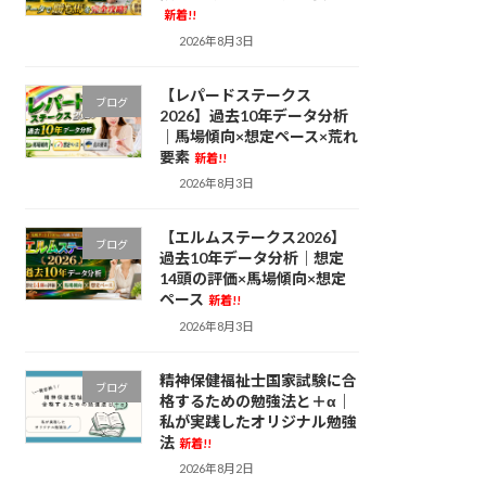
新着!!
2026年8月3日
【レパードステークス
ブログ
2026】過去10年データ分析
｜馬場傾向×想定ペース×荒れ
要素
新着!!
2026年8月3日
【エルムステークス2026】
ブログ
過去10年データ分析｜想定
14頭の評価×馬場傾向×想定
ペース
新着!!
2026年8月3日
精神保健福祉士国家試験に合
ブログ
格するための勉強法と＋α｜
私が実践したオリジナル勉強
法
新着!!
2026年8月2日