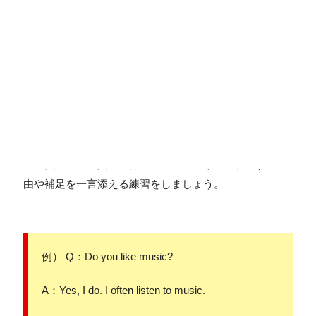
音読で大切なのは、速さよりも聞き取りやすさです。
はっきりとした発音でゆっくり読むことを意識しましょ
う。
質問への回答は「一語回答」を避ける
面接委員からの質問には、Yes・Noだけで終わらず、理
由や補足を一言添える練習をしましょう。
例） Q：Do you like music?
A：Yes, I do. I often listen to music.