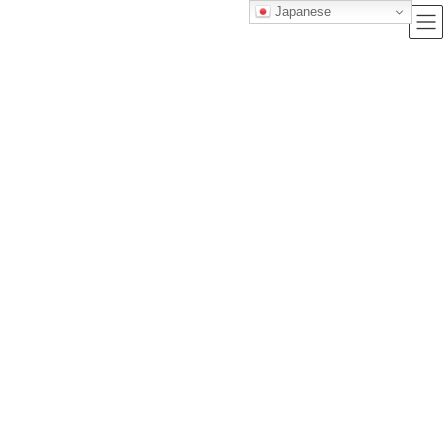
Japanese
ブログ
トップクラス株式会社｜セルフブランディングで唯一無二の価値を創造
し、サービス提供する会社
ブログ
英検3級に一発合格する勉強法｜社会人でも3ヶ月で合格できる実践ガイド