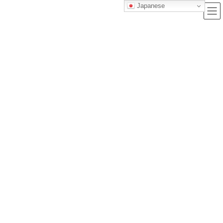
Japanese
ブログ
トップクラス株式会社｜セルフブランディングで唯一無二の価値を創造
し、サービス提供する会社
ブログ
【ご利益別！仕事運UPや良縁結びなど】2023年度千葉県初詣おすすめ神社ま
とめ