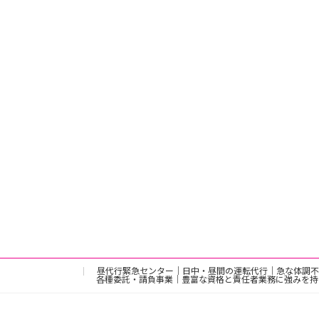
昼代行緊急センター｜日中・昼間の運転代行｜急な体調不
各種委託・請負事業｜豊富な資格と責任者業務に強みを持