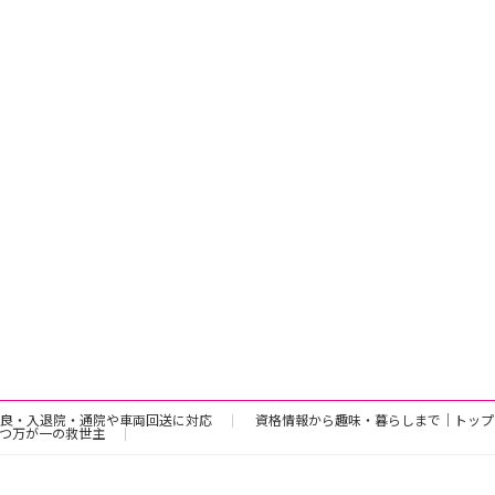
良・入退院・通院や車両回送に対応
資格情報から趣味・暮らしまで｜トップ
つ万が一の救世主