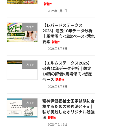
新着!!
2026年8月3日
【レパードステークス
ブログ
2026】過去10年データ分析
｜馬場傾向×想定ペース×荒れ
要素
新着!!
2026年8月3日
【エルムステークス2026】
ブログ
過去10年データ分析｜想定
14頭の評価×馬場傾向×想定
ペース
新着!!
2026年8月3日
精神保健福祉士国家試験に合
ブログ
格するための勉強法と＋α｜
私が実践したオリジナル勉強
法
新着!!
2026年8月2日