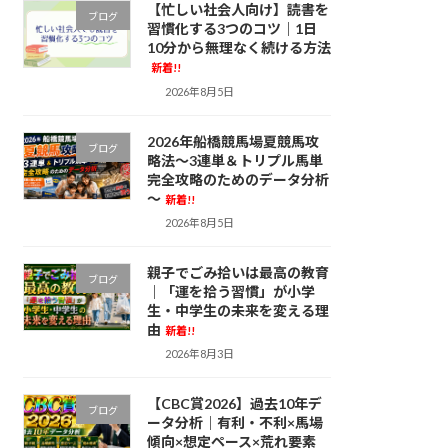
【忙しい社会人向け】読書を
ブログ
習慣化する3つのコツ｜1日
10分から無理なく続ける方法
新着!!
2026年8月5日
2026年船橋競馬場夏競馬攻
ブログ
略法～3連単＆トリプル馬単
完全攻略のためのデータ分析
～
新着!!
2026年8月5日
親子でごみ拾いは最高の教育
ブログ
｜「運を拾う習慣」が小学
生・中学生の未来を変える理
由
新着!!
2026年8月3日
【CBC賞2026】過去10年デ
ブログ
ータ分析｜有利・不利×馬場
傾向×想定ペース×荒れ要素