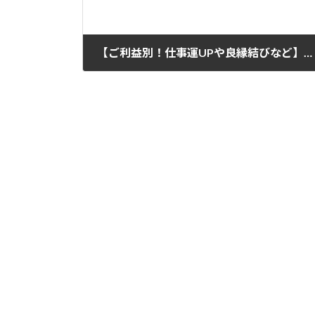
【ご利益別！仕事運UPや良縁結びなど】2023年度千葉県初詣おすすめ神社まとめ
2022年12月27日