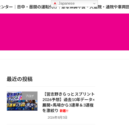
Japanese
センター｜日中・昼間の運転代行｜急な体調不良・入退院・通院や車両
最近の投稿
【習志野きらっとスプリント
ブログ
2026予想】過去10年データ×
展開×馬場から3連単＆3連複
を激絞り
新着!!
2026年8月5日