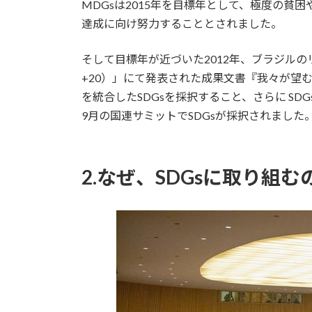
MDGsは2015年を目標年として、極度の貧
達成に向け努力することとされました。
そして目標年が近づいた2012年、ブラジル
+20）」にて発表された成果文書『我々が望む未来（
を統合したSDGsを採択すること、さらに SD
9月の国連サミットでSDGsが採択されました
2.なぜ、SDGsに取り組む