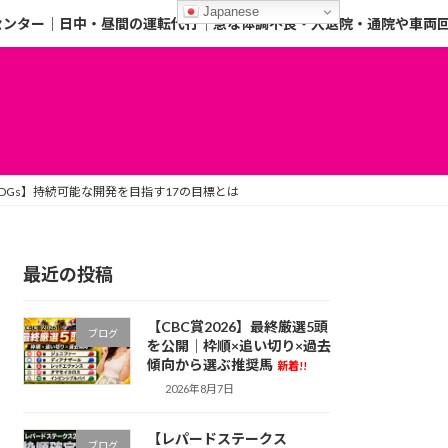
Japanese
センター｜日中・昼間の運転代行｜急な体調不良・入退院・通院や車両
DGs】持続可能な開発を目指す17の目標とは
最近の投稿
【CBC賞2026】最終厳選5頭
ブログ
を公開｜枠順×追い切り×過去
傾向から選ぶ推奨馬
新着!!
2026年8月7日
【レパードステークス
ブログ