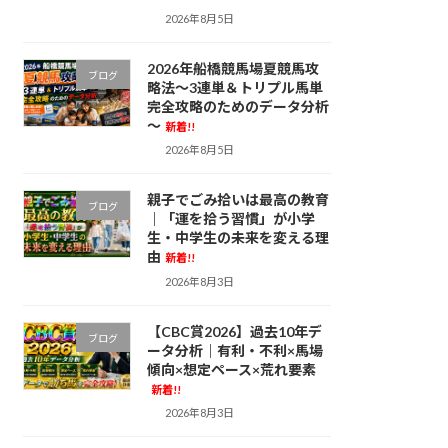
2026年8月5日
2026年船橋競馬場夏競馬攻
ブログ
略法～3連単＆トリプル馬単
完全攻略のためのデータ分析
～
新着!!
2026年8月5日
親子でごみ拾いは最高の教育
ブログ
｜「運を拾う習慣」が小学
生・中学生の未来を変える理
由
新着!!
2026年8月3日
【CBC賞2026】過去10年デ
ブログ
ータ分析｜有利・不利×馬場
傾向×想定ペース×荒れ要素
新着!!
2026年8月3日