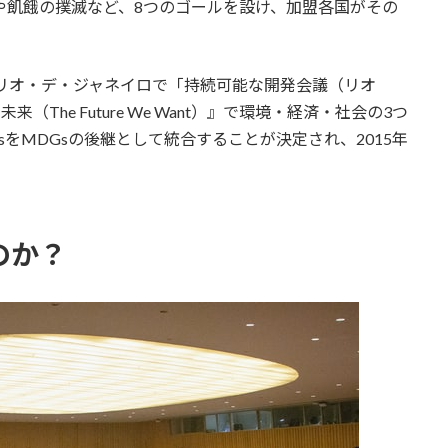
困や飢餓の撲滅など、8つのゴールを設け、加盟各国がその
のリオ・デ・ジャネイロで「持続可能な開発会議（リオ
The Future We Want）』で環境・経済・社会の3つ
GsをMDGsの後継として統合することが決定され、2015年
。
のか？