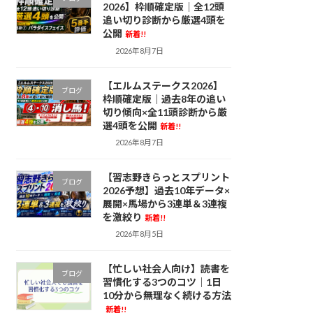
2026】枠順確定版｜全12頭
追い切り診断から厳選4頭を
公開
新着!!
2026年8月7日
【エルムステークス2026】
ブログ
枠順確定版｜過去8年の追い
切り傾向×全11頭診断から厳
選4頭を公開
新着!!
2026年8月7日
【習志野きらっとスプリント
ブログ
2026予想】過去10年データ×
展開×馬場から3連単＆3連複
を激絞り
新着!!
2026年8月5日
【忙しい社会人向け】読書を
ブログ
習慣化する3つのコツ｜1日
10分から無理なく続ける方法
新着!!