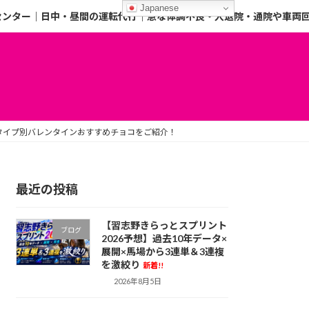
Japanese
センター｜日中・昼間の運転代行｜急な体調不良・入退院・通院や車両
タイプ別バレンタインおすすめチョコをご紹介！
最近の投稿
【習志野きらっとスプリント
ブログ
2026予想】過去10年データ×
展開×馬場から3連単＆3連複
を激絞り
新着!!
2026年8月5日