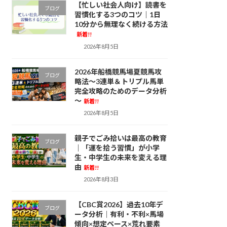
【忙しい社会人向け】読書を
ブログ
習慣化する3つのコツ｜1日
10分から無理なく続ける方法
新着!!
2026年8月5日
2026年船橋競馬場夏競馬攻
ブログ
略法～3連単＆トリプル馬単
完全攻略のためのデータ分析
～
新着!!
2026年8月5日
親子でごみ拾いは最高の教育
ブログ
｜「運を拾う習慣」が小学
生・中学生の未来を変える理
由
新着!!
2026年8月3日
【CBC賞2026】過去10年デ
ブログ
ータ分析｜有利・不利×馬場
傾向×想定ペース×荒れ要素