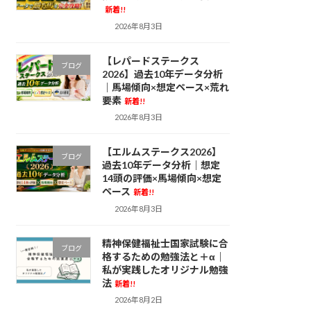
新着!!
2026年8月3日
【レパードステークス
ブログ
2026】過去10年データ分析
｜馬場傾向×想定ペース×荒れ
要素
新着!!
2026年8月3日
【エルムステークス2026】
ブログ
過去10年データ分析｜想定
14頭の評価×馬場傾向×想定
ペース
新着!!
2026年8月3日
精神保健福祉士国家試験に合
ブログ
格するための勉強法と＋α｜
私が実践したオリジナル勉強
法
新着!!
2026年8月2日