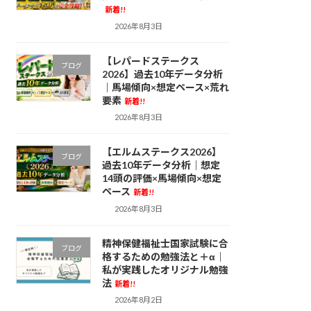
新着!!
2026年8月3日
【レパードステークス
ブログ
2026】過去10年データ分析
｜馬場傾向×想定ペース×荒れ
要素
新着!!
2026年8月3日
【エルムステークス2026】
ブログ
過去10年データ分析｜想定
14頭の評価×馬場傾向×想定
ペース
新着!!
2026年8月3日
精神保健福祉士国家試験に合
ブログ
格するための勉強法と＋α｜
私が実践したオリジナル勉強
法
新着!!
2026年8月2日