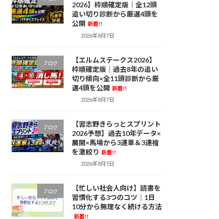
2026】枠順確定版｜全12頭
追い切り診断から厳選4頭を
公開
新着!!
2026年8月7日
【エルムステークス2026】
ブログ
枠順確定版｜過去8年の追い
切り傾向×全11頭診断から厳
選4頭を公開
新着!!
2026年8月7日
【習志野きらっとスプリント
ブログ
2026予想】過去10年データ×
展開×馬場から3連単＆3連複
を激絞り
新着!!
2026年8月5日
【忙しい社会人向け】読書を
ブログ
習慣化する3つのコツ｜1日
10分から無理なく続ける方法
新着!!