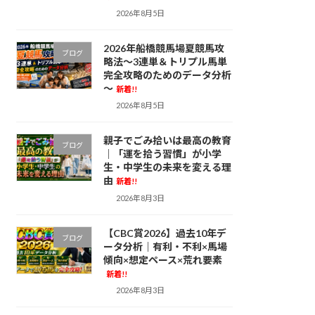
2026年8月5日
2026年船橋競馬場夏競馬攻
ブログ
略法～3連単＆トリプル馬単
完全攻略のためのデータ分析
～
新着!!
2026年8月5日
親子でごみ拾いは最高の教育
ブログ
｜「運を拾う習慣」が小学
生・中学生の未来を変える理
由
新着!!
2026年8月3日
【CBC賞2026】過去10年デ
ブログ
ータ分析｜有利・不利×馬場
傾向×想定ペース×荒れ要素
新着!!
2026年8月3日