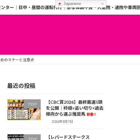
Japanese
センター｜日中・昼間の運転代行｜急な体調不良・入退院・通院や車両
集めのマナーと注意点
最近の投稿
【CBC賞2026】最終厳選5頭
ブログ
を公開｜枠順×追い切り×過去
傾向から選ぶ推奨馬
新着!!
2026年8月7日
【レパードステークス
ブログ