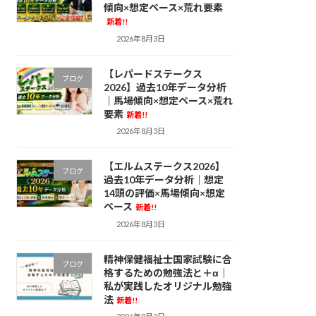
傾向×想定ペース×荒れ要素
新着!!
2026年8月3日
【レパードステークス
ブログ
2026】過去10年データ分析
｜馬場傾向×想定ペース×荒れ
要素
新着!!
2026年8月3日
【エルムステークス2026】
ブログ
過去10年データ分析｜想定
14頭の評価×馬場傾向×想定
ペース
新着!!
2026年8月3日
精神保健福祉士国家試験に合
ブログ
格するための勉強法と＋α｜
私が実践したオリジナル勉強
法
新着!!