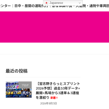
Japanese
センター｜日中・昼間の運転代行｜急な体調不良・入退院・通院や車両
最近の投稿
【習志野きらっとスプリント
ブログ
2026予想】過去10年データ×
展開×馬場から3連単＆3連複
を激絞り
新着!!
2026年8月5日