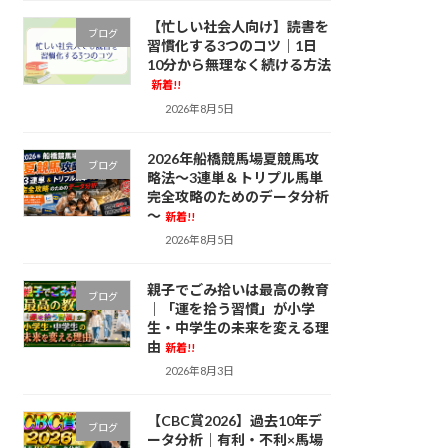
【忙しい社会人向け】読書を
ブログ
習慣化する3つのコツ｜1日
10分から無理なく続ける方法
新着!!
2026年8月5日
2026年船橋競馬場夏競馬攻
ブログ
略法～3連単＆トリプル馬単
完全攻略のためのデータ分析
～
新着!!
2026年8月5日
親子でごみ拾いは最高の教育
ブログ
｜「運を拾う習慣」が小学
生・中学生の未来を変える理
由
新着!!
2026年8月3日
【CBC賞2026】過去10年デ
ブログ
ータ分析｜有利・不利×馬場