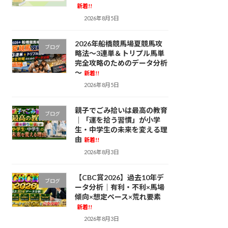
新着!!
2026年8月5日
2026年船橋競馬場夏競馬攻
ブログ
略法～3連単＆トリプル馬単
完全攻略のためのデータ分析
～
新着!!
2026年8月5日
親子でごみ拾いは最高の教育
ブログ
｜「運を拾う習慣」が小学
生・中学生の未来を変える理
由
新着!!
2026年8月3日
【CBC賞2026】過去10年デ
ブログ
ータ分析｜有利・不利×馬場
傾向×想定ペース×荒れ要素
新着!!
2026年8月3日