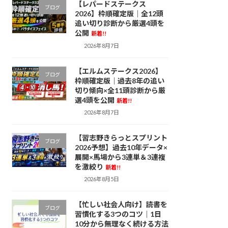
【レパードステークス
ブログ
2026】枠順確定版｜全12頭
追い切り診断から厳選4頭を
公開
新着!!
2026年8月7日
【エルムステークス2026】
ブログ
枠順確定版｜過去8年の追い
切り傾向×全11頭診断から厳
選4頭を公開
新着!!
2026年8月7日
【習志野きらっとスプリント
ブログ
2026予想】過去10年データ×
展開×馬場から3連単＆3連複
を激絞り
新着!!
2026年8月5日
【忙しい社会人向け】読書を
ブログ
習慣化する3つのコツ｜1日
10分から無理なく続ける方法