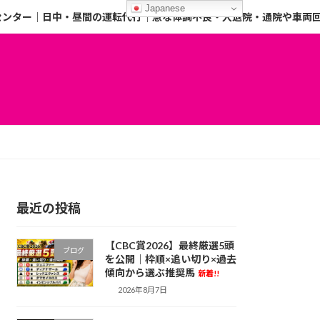
Japanese
センター｜日中・昼間の運転代行｜急な体調不良・入退院・通院や車両
最近の投稿
【CBC賞2026】最終厳選5頭
ブログ
を公開｜枠順×追い切り×過去
傾向から選ぶ推奨馬
新着!!
2026年8月7日