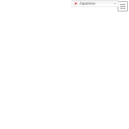
Japanese
ブログ
トップクラス株式会社｜セルフブランディングで唯一無二の価値を創造
し、サービス提供する会社
ブログ
極真空手最速で白帯から黒帯になるには!?審査や昇段受審の条件