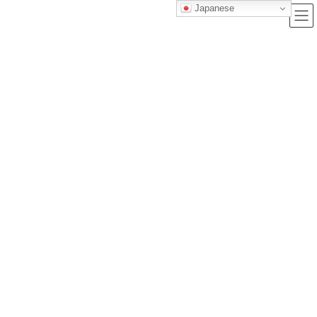
Japanese
ブログ
トップクラス株式会社｜セルフブランディングで唯一無二の価値を創造
し、サービス提供する会社
ブログ
自動車税とは？少しでも得する方法について