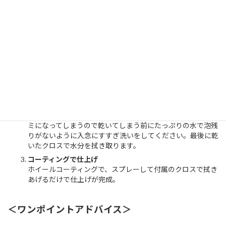
手順については下記の通りです。
汚れを落とす
まずホイールの全体にたっぷり水をかけて表面の汚れを落と
します。この時ホイールの温度を下げる役割もあるので入念
に行ないます。
ホイールの頑固な汚れを落とす
ホイールクリーナーをホイール全体にスプレーし、ホイール
クリーナーの泡で汚れを浮き上がらせる。
専用スポンジで洗い残しがないように優しく洗い、汚れが落
ちたらすすぎます。ホイールクリーナーが乾いてしまうとシ
ミになってしまうので乾いてしまう前にたっぷりの水で泡残
りがないように入念にすすぎ洗いをしてください。最後に乾
いたクロスで水分を拭き取ります。
コーティングで仕上げ
ホイールコーティングで、スプレーして付属のクロスで拭き
あげるだけで仕上げが完成。
＜ワンポイントアドバイス＞