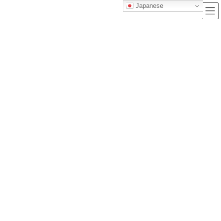
Japanese
ブログ
トップクラス株式会社｜セルフブランディングで唯一無二の価値を創造
し、サービス提供する会社
ブログ
【洗車の鉄則】愛車の適切な洗車方法とは