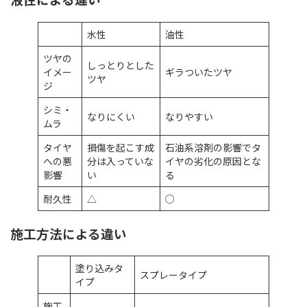
水性
油性
ツヤの
しっとりとした
イメー
ギラついたツヤ
ツヤ
ジ
シミ・
なりにくい
なりやすい
ムラ
タイヤ
損傷を起こす成
石油系溶剤の影響でタ
への悪
分は入っていな
イヤの劣化の原因とな
影響
い
る
耐久性
△
○
施工方法による違い
塗り込みタ
スプレータイプ
イプ
施工